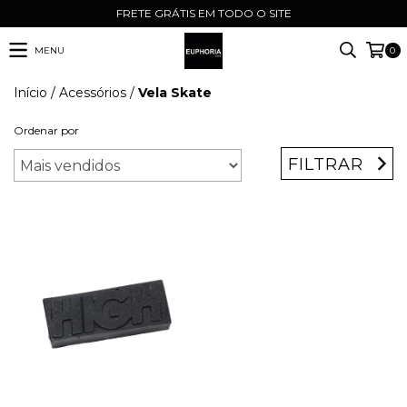
FRETE GRÁTIS EM TODO O SITE
MENU
0
Início
/
Acessórios
/
Vela Skate
Ordenar por
FILTRAR