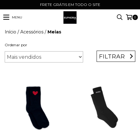
FRETE GRÁTIS EM TODO O SITE
MENU
0
Início
/
Acessórios
/
Meias
Ordenar por
FILTRAR