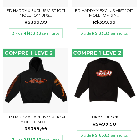
ED HARDY X EXCLUSIVIIST 1OF1
ED HARDY X EXCLUSIVIIST 1OF1
MOLETOM UPS...
MOLETOM SIN...
R$399,99
R$399,99
3
x de
R$133,33
sem juros
3
x de
R$133,33
sem juros
COMPRE 1 LEVE 2
COMPRE 1 LEVE 2
ED HARDY X EXCLUSIVIIST 1OF1
TRICOT BLACK
MOLETOM OG...
R$499,90
R$399,99
3
x de
R$166,63
sem juros
3
x de
R$133,33
sem juros