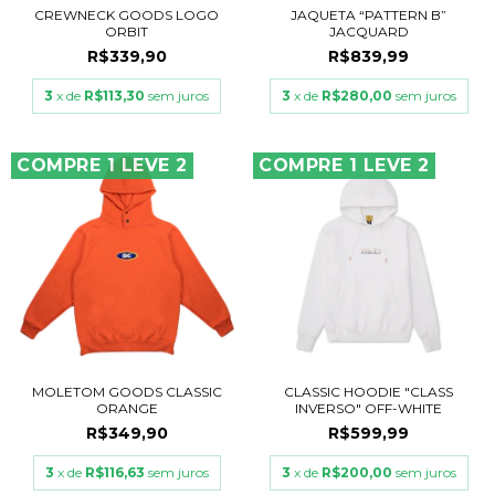
CREWNECK GOODS LOGO
JAQUETA “PATTERN B”
ORBIT
JACQUARD
R$339,90
R$839,99
3
x de
R$113,30
sem juros
3
x de
R$280,00
sem juros
COMPRE 1 LEVE 2
COMPRE 1 LEVE 2
MOLETOM GOODS CLASSIC
CLASSIC HOODIE "CLASS
ORANGE
INVERSO" OFF-WHITE
R$349,90
R$599,99
3
x de
R$116,63
sem juros
3
x de
R$200,00
sem juros