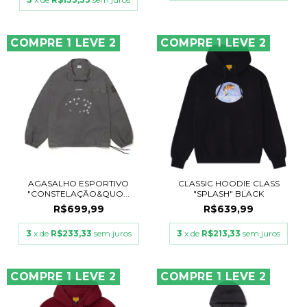
COMPRE 1 LEVE 2
COMPRE 1 LEVE 2
AGASALHO ESPORTIVO
CLASSIC HOODIE CLASS
"CONSTELAÇÃO&QUO...
"SPLASH" BLACK
R$699,99
R$639,99
3
x de
R$233,33
sem juros
3
x de
R$213,33
sem juros
COMPRE 1 LEVE 2
COMPRE 1 LEVE 2