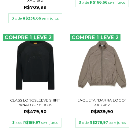
XADREZ
3
x de
R$166,66
sem juros
R$709,99
3
x de
R$236,66
sem juros
COMPRE 1 LEVE 2
COMPRE 1 LEVE 2
CLASS LONGSLEEVE SHIRT
JAQUETA “BARRA LOGO”
"ANALOG" BLACK
XADREZ
R$479,90
R$839,90
3
x de
R$159,97
sem juros
3
x de
R$279,97
sem juros