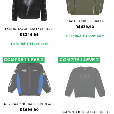
CHASE JACKET IN GREEN
R$639,90
ESPORTIVA AHLMA ESPECTRO
R$349,99
3
x de
R$213,30
sem juros
3
x de
R$116,66
sem juros
COMPRE 1 LEVE 2
COMPRE 1 LEVE 2
PEPSI RACING JACKET IN BLACK
R$999,90
CREWNECK LOGO COLORED