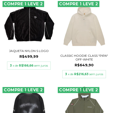
COMPRE 1 LEVE 2
COMPRE 1 LEVE 2
JAQUETA NYLON S LOGO
CLASSIC HOODIE CLASS "PIPA"
R$499,99
OFF-WHITE
R$649,90
3
x de
R$166,66
sem juros
3
x de
R$216,63
sem juros
COMPRE 1 LEVE 2
COMPRE 1 LEVE 2