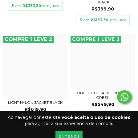
BLACK
3
x de
R$333,30
sem juros
R$399,90
3
x de
R$133,30
sem juros
COMPRE 1 LEVE 2
COMPRE 1 LEVE 2
DOUBLE CUT JACKET IN WHITE
GREEN
LIGHT NYLON JACKET BLACK
R$549,90
R$619,90
3
x de
R$183,30
sem juros
Ao navegar por este site
você aceita o uso de cookies
3
x de
R$206,63
sem juros
para agilizar a sua experiência de compra.
ENTENDI