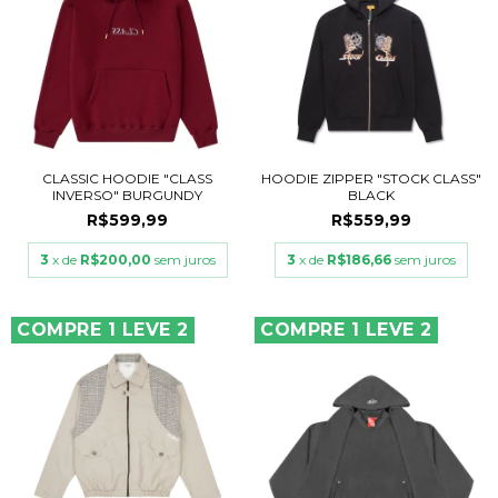
CLASSIC HOODIE "CLASS
HOODIE ZIPPER "STOCK CLASS"
INVERSO" BURGUNDY
BLACK
R$599,99
R$559,99
3
x de
R$200,00
sem juros
3
x de
R$186,66
sem juros
COMPRE 1 LEVE 2
COMPRE 1 LEVE 2