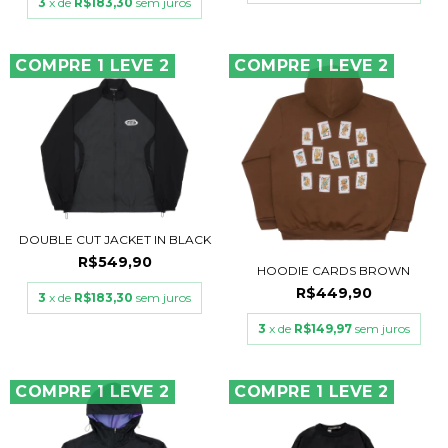
3
x de
R$183,30
sem juros
COMPRE 1 LEVE 2
COMPRE 1 LEVE 2
DOUBLE CUT JACKET IN BLACK
R$549,90
HOODIE CARDS BROWN
R$449,90
3
x de
R$183,30
sem juros
3
x de
R$149,97
sem juros
COMPRE 1 LEVE 2
COMPRE 1 LEVE 2