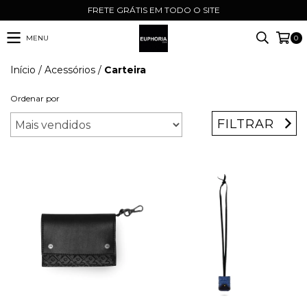
FRETE GRÁTIS EM TODO O SITE
MENU
0
Início
/
Acessórios
/
Carteira
Ordenar por
FILTRAR