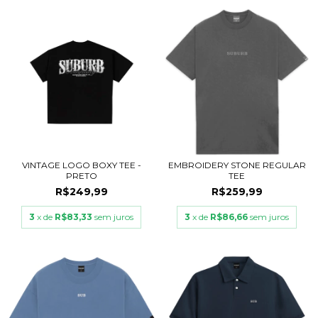
VINTAGE LOGO BOXY TEE -
EMBROIDERY STONE REGULAR
PRETO
TEE
R$249,99
R$259,99
3
x de
R$83,33
sem juros
3
x de
R$86,66
sem juros