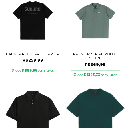
BANNER REGULAR TEE PRETA
PREMIUM STRIPE POLO -
VERDE
R$259,99
R$369,99
3
x de
R$86,66
sem juros
3
x de
R$123,33
sem juros