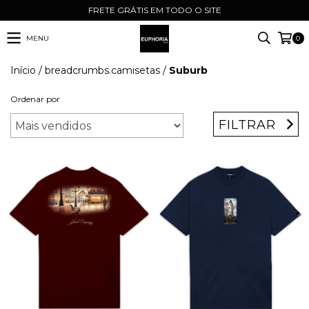
FRETE GRÁTIS EM TODO O SITE
MENU
0
Início
/
breadcrumbs.camisetas
/
Suburb
Ordenar por
FILTRAR