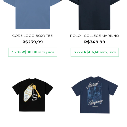
CORE LOGO BOXY TEE
POLO - COLLEGE MARINHO
R$239,99
R$349,99
3
x de
R$80,00
sem juros
3
x de
R$116,66
sem juros