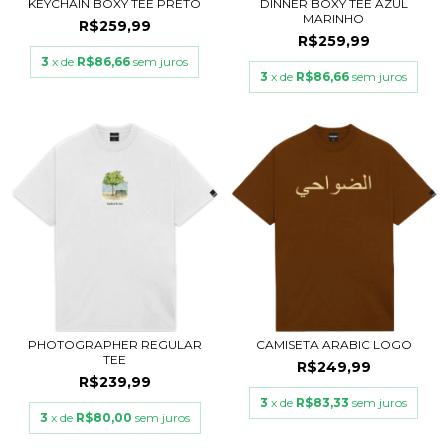
KEYCHAIN BOXY TEE PRETO
DINNER BOXY TEE AZUL
MARINHO
R$259,99
R$259,99
3
x de
R$86,66
sem juros
3
x de
R$86,66
sem juros
PHOTOGRAPHER REGULAR
CAMISETA ARABIC LOGO
TEE
R$249,99
R$239,99
3
x de
R$83,33
sem juros
3
x de
R$80,00
sem juros