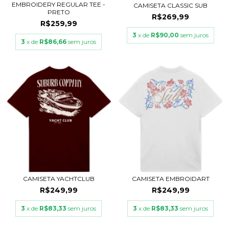
EMBROIDERY REGULAR TEE -
CAMISETA CLASSIC SUB
PRETO
R$269,99
R$259,99
3
x de
R$90,00
sem juros
3
x de
R$86,66
sem juros
CAMISETA YACHTCLUB
CAMISETA EMBROIDART
R$249,99
R$249,99
3
x de
R$83,33
sem juros
3
x de
R$83,33
sem juros